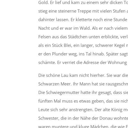
Gold. Er lief und kam zu einem sehr dicken T
stieg eine steinerne Treppe mit vielen Stufen
dahinter lassen. Er kletterte noch eine Stund
Nacht und er war im Wald. Als er nach viele
Felsen aus das Städtchen unten erblickte, ver
als ein Stück Blei, ein langer, schwerer Kege
er den Plunder weg, ins Tal hinab. Später sag
schämte. Er verriet die Adresse der Wohnung
Die schöne Lau kam nicht hierher. Sie war di
Schwarzen Meer. Ihr Mann hat sie rausgeschmi
Die Schwiegermutter hatte ihr gesagt, dass si
fünften Mal muss es etwas geben, das sie nicht
Leute sich sehr anstrengten. Der alte König mo
Schwester, die in der Nähe der Donau wohnte
waren muntere und kluge Mädchen, die wie En