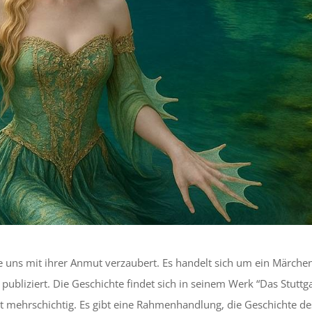
ie uns mit ihrer Anmut verzaubert. Es handelt sich um ein Märche
bliziert. Die Geschichte findet sich in seinem Werk “Das Stuttg
t mehrschichtig. Es gibt eine Rahmenhandlung, die Geschichte de