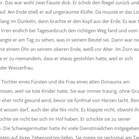
or. Das war wohl zwei Fäuste dick. Er schob den Riegel zurück un
 auf. Am Ende stieß er auf ungeräumte Klüfte. Da musste er das Li
e lang im Dunkeln, dann brachte er den Kopf aus der Erde. Es war t
m Irren endlich bei Tagesanbruch den richtigen Weg fand und vom
langte er am Tag zu sehen, was in seinem Beutel sei. Darin war ni
l mit einem Öhr an seinem oberen Ende, weiß vor Alter. Im Zorn w
te er zu niemandem, dass er etwas gestohlen hatte, weil er sich
 der Wasserfrau.
e Tochter eines Fürsten und die Frau eines alten Donaunix am
ssen, weil sie tote Kinder hatte. Sie war immer traurig, ohne Gr
e eher nicht gesund wird, bevor sie fünfmal von Herzen lacht. Be
 wissen darf, auch der alte Nix nicht. Es klappte nicht, obwohl ih
chte sie nicht bei sich im Hof haben. Er schickte sie zu seiner
. Die Schwiegermutter hatte ihr viele Dienstmädchen mitgegeben
ten auf ihren Zehenspitzen liefen. Sie zogen sie sechsmal am Ta