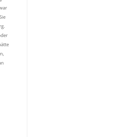
 war
Sie
rg.
oder
hätte
n,
an