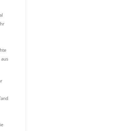
al
ihr
hte
 aus
hr
 fand
ie