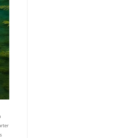
n
arter
s