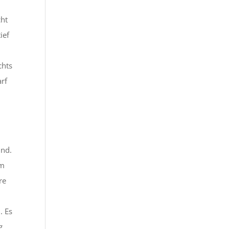
d
cht
ief
chts
arf
und.
im
re
. Es
g