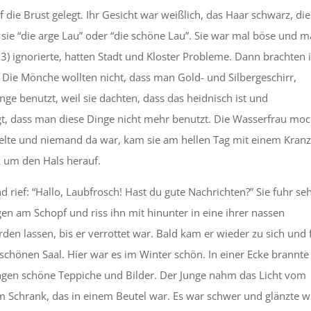
 die Brust gelegt. Ihr Gesicht war weißlich, das Haar schwarz, die
sie “die arge Lau” oder “die schöne Lau”. Sie war mal böse und m
 ignorierte, hatten Stadt und Kloster Probleme. Dann brachten 
 Die Mönche wollten nicht, dass man Gold- und Silbergeschirr,
ge benutzt, weil sie dachten, dass das heidnisch ist und
gt, dass man diese Dinge nicht mehr benutzt. Die Wasserfrau moc
ielte und niemand da war, kam sie am hellen Tag mit einem Kranz
 um den Hals herauf.
 rief: “Hallo, Laubfrosch! Hast du gute Nachrichten?” Sie fuhr se
gen am Schopf und riss ihn mit hinunter in eine ihrer nassen
en lassen, bis er verrottet war. Bald kam er wieder zu sich und
 schönen Saal. Hier war es im Winter schön. In einer Ecke brannte
ngen schöne Teppiche und Bilder. Der Junge nahm das Licht vom
m Schrank, das in einem Beutel war. Es war schwer und glänzte w